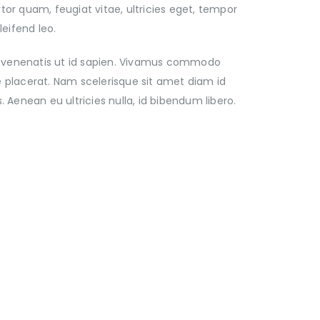
or quam, feugiat vitae, ultricies eget, tempor
eifend leo.
or venenatis ut id sapien. Vivamus commodo
ue placerat. Nam scelerisque sit amet diam id
. Aenean eu ultricies nulla, id bibendum libero.