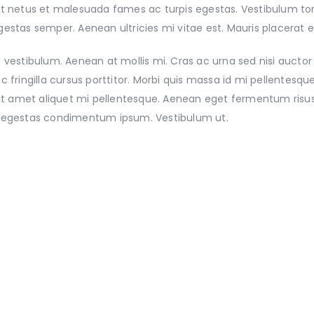
t netus et malesuada fames ac turpis egestas. Vestibulum tort
estas semper. Aenean ultricies mi vitae est. Mauris placerat el
m vestibulum. Aenean at mollis mi. Cras ac urna sed nisi auct
 fringilla cursus porttitor. Morbi quis massa id mi pellentesq
t, sit amet aliquet mi pellentesque. Aenean eget fermentum risus
, egestas condimentum ipsum. Vestibulum ut.